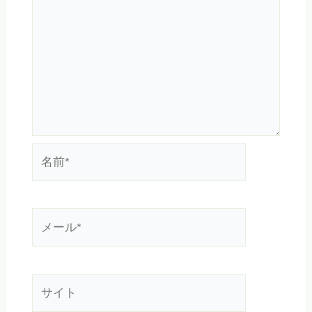
名
前
*
メ
ー
ル
*
サ
イ