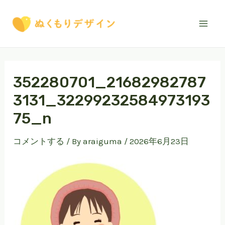
内
Mai
容
Men
を
ス
キ
ッ
352280701_21682982787
プ
3131_32299232584973193
75_n
コメントする
/ By
araiguma
/
2026年6月23日