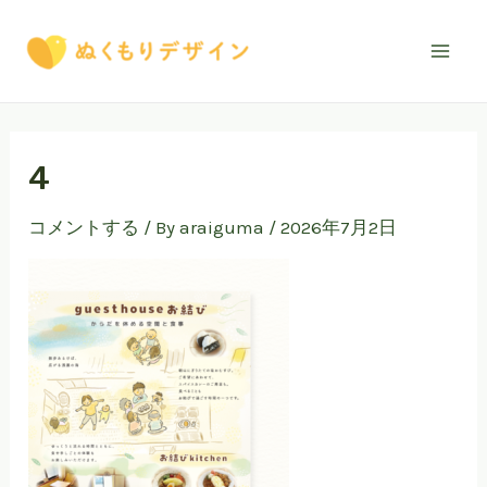
内
Mai
容
Men
を
ス
キ
ッ
4
プ
コメントする
/ By
araiguma
/
2026年7月2日